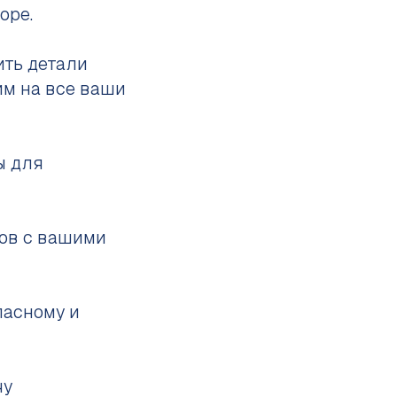
оре.
ить детали
им на все ваши
ы для
тов с вашими
пасному и
чу