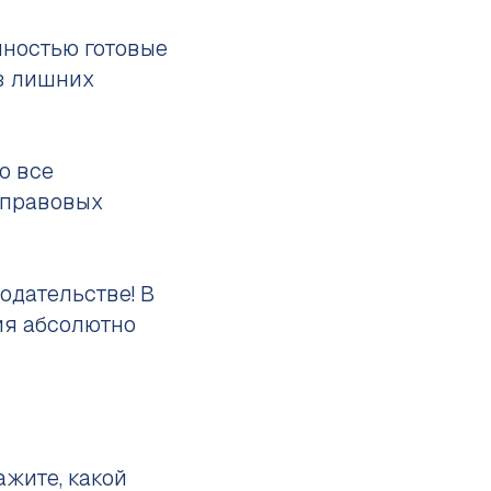
лностью готовые
ез лишних
о все
 правовых
одательстве! В
ия абсолютно
кажите, какой