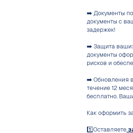
➡️ Документы по
документы с ва
задержек!
➡️ Защита ваших
документы офор
рисков и обесп
➡️ Обновления 
течение 12 мес
бесплатно. Ваши
Как оформить з
1️⃣Оставляете
з