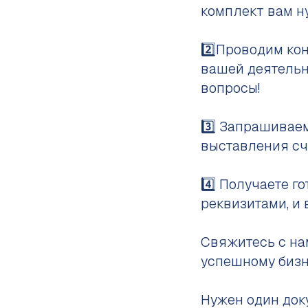
комплект вам н
2️⃣Проводим ко
вашей деятельн
вопросы!
3️⃣ Запрашивае
выставления сч
4️⃣ Получаете 
реквизитами, и 
Свяжитесь с на
успешному бизн
Нужен один док